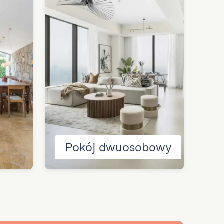
Pokój dwuosobowy
D