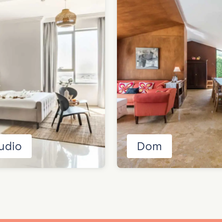
udio
Dom