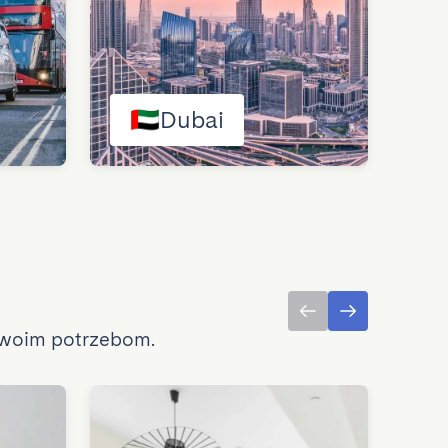
🇦🇪
Dubai
🇵
Twoim potrzebom.