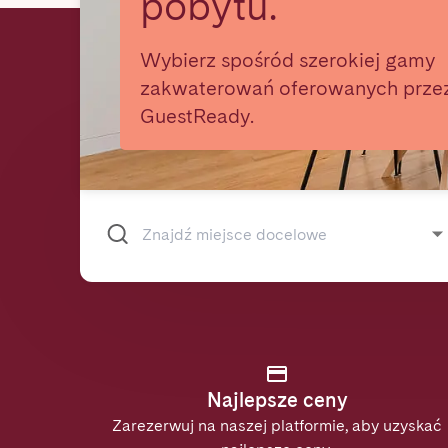
pobytu.
Wybierz spośród szerokiej gamy
zakwaterowań oferowanych prze
GuestReady.
Najlepsze ceny
Zarezerwuj na naszej platformie, aby uzyskać