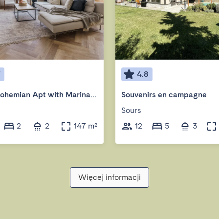
7
4.8
2BR | Bohemian Apt with Marina View
Souvenirs en campagne
Sours
2
2
147 m²
12
5
3
Więcej informacji