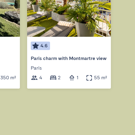
4.6
5
Paris charm with Montmartre view
Paris
Ponta
350 m²
4
2
1
55 m²
6