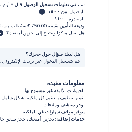
ستتلقى
تعليمات تسجيل الوصول
قبل 5 أيام من وصولك
الوصول:
من ١٥:٠٠
المغادرة:
١١:٠٠
وديعة التأمين
بقيمة ‏750.00 € ستُطلب مسبقًا.
هل تصل مبكرًا وتحتاج إلى تخزين أمتعتك؟
هل لديك سؤال حول حجزك؟
قم بتسجيل الدخول عبر بريدك الإلكتروني 
معلومات مفيدة
الحيوانات الأليفة
غير مسموح بها
.
نقوم بتنظيف وتعقيم كل ملكية بشكل شامل قب
نوفر
مناشف
وملاءات.
يتوفر
موقف سيارات
في الملكية.
خدمات إضافية
: تخزين أمتعتك، حجز سائق خا