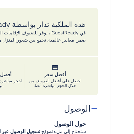
هذه الملكية تدار بواسطة GuestReady
في GuestReady ، نوفر للضيوف ال
ضمن معايير عالمية. نجمع بين شعور المنزل و
أفضل سعر
أفضل س
احصل على أفضل العروض من
احجز مباشرة 
خلال الحجز مباشرة معنا.
من
الوصول
حول الوصول
ستحتاج إلى ملء
نموذج تسجيل الوصول عبر ال