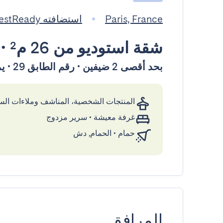
Paris, France
استضافته GuestReady
شقة استوديو
من 26 م²
•
بحد أقصى 2 ضيفين • رقم الطابق 29 • يمكن الوصول إليها بواسطة المصعد
المنتجات الشخصية، المناشف وملاءات ال
غرفة معيشة
•
سرير مزدوج
حمام
•
الحمام, دش
المرافق