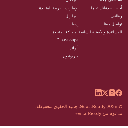
استضاف معنا
البرتغال
أحِط أصدقائك علمًا
الإمارات العربية المتحدة
وظائف
البرازيل
تواصل معنا
إسبانيا
المساعدة والأسئلة الشائعة
المملكة المتحدة
Guadeloupe
أيرلندا
لا ريونيون
©
2026
GuestReady
.
جميع الحقوق محفوظة.
مدعوم من
RentalReady