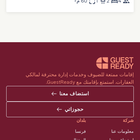
4
2
1
60 م²
إقامات ممتعة للضيوف وخدمات إدارة محترفة لمالكي 
العقارات. استمتع بإقامتك مع GuestReady.
استضاف معنا
حجوزاتي
شركة
بلدان
معلومات عنا
فرنسا