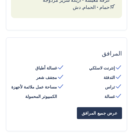
غرفة معيشة
•
أريكة سرير مزدوجة
حمام
•
الحمام, دش
المرافق
إنترنت لاسلكي
غسالة أطباق
التدفئة
مجفف شعر
تراس
مساحة عمل ملائمة لأجهزة
غسالة
الكمبيوتر المحمولة
عرض جميع المرافق