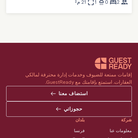
2
0
1
21 م²
إقامات ممتعة للضيوف وخدمات إدارة محترفة لمالكي 
العقارات. استمتع بإقامتك مع GuestReady.
استضاف معنا
حجوزاتي
شركة
بلدان
معلومات عنا
فرنسا