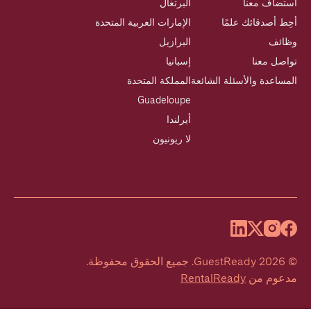
استضاف معنا
البرتغال
أحِط أصدقائك علمًا
الإمارات العربية المتحدة
وظائف
البرازيل
تواصل معنا
إسبانيا
المساعدة والأسئلة الشائعة
المملكة المتحدة
Guadeloupe
أيرلندا
لا ريونيون
©
2026
GuestReady
.
جميع الحقوق محفوظة.
مدعوم من
RentalReady