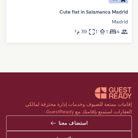
Cute flat in Salamanca Madrid
Madrid
4
1
1
39 م²
إقامات ممتعة للضيوف وخدمات إدارة محترفة لمالكي 
العقارات. استمتع بإقامتك مع GuestReady.
استضاف معنا