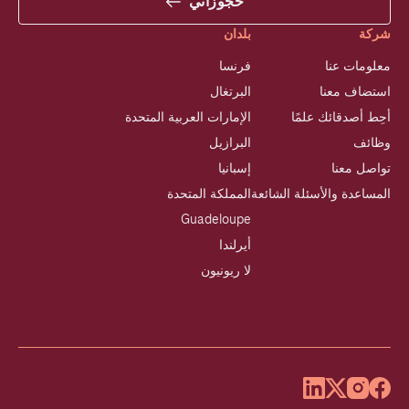
حجوزاتي
شركة
بلدان
معلومات عنا
فرنسا
استضاف معنا
البرتغال
أحِط أصدقائك علمًا
الإمارات العربية المتحدة
وظائف
البرازيل
تواصل معنا
إسبانيا
المساعدة والأسئلة الشائعة
المملكة المتحدة
Guadeloupe
أيرلندا
لا ريونيون