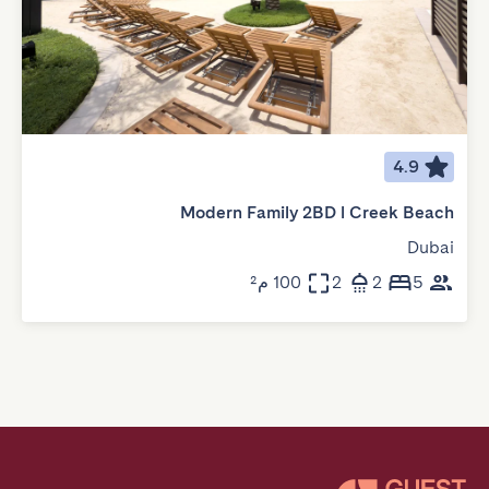
4.9
Modern Family 2BD l Creek Beach
Dubai
5
2
2
100 م²