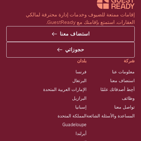
إقامات ممتعة للضيوف وخدمات إدارة محترفة لمالكي 
العقارات. استمتع بإقامتك مع GuestReady.
استضاف معنا
حجوزاتي
شركة
بلدان
معلومات عنا
فرنسا
استضاف معنا
البرتغال
أحِط أصدقائك علمًا
الإمارات العربية المتحدة
وظائف
البرازيل
تواصل معنا
إسبانيا
المساعدة والأسئلة الشائعة
المملكة المتحدة
Guadeloupe
أيرلندا