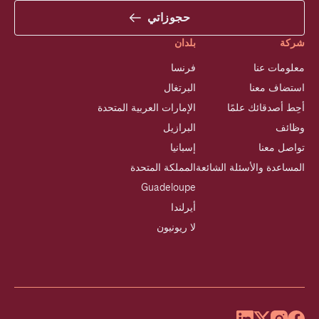
حجوزاتي
شركة
بلدان
معلومات عنا
فرنسا
استضاف معنا
البرتغال
أحِط أصدقائك علمًا
الإمارات العربية المتحدة
وظائف
البرازيل
تواصل معنا
إسبانيا
المساعدة والأسئلة الشائعة
المملكة المتحدة
Guadeloupe
أيرلندا
لا ريونيون