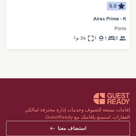
5.0
Aires Prime - K
Porto
3
1
1
34 م²
إقامات ممتعة للضيوف وخدمات إدارة محترفة لمالكي 
العقارات. استمتع بإقامتك مع GuestReady.
استضاف معنا