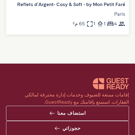
Reflets d'Argent- Cosy & Soft - by Mon Petit Faré
Paris
4
1
1
65 م²
إقامات ممتعة للضيوف وخدمات إدارة محترفة لمالكي 
العقارات. استمتع بإقامتك مع GuestReady.
استضاف معنا
حجوزاتي