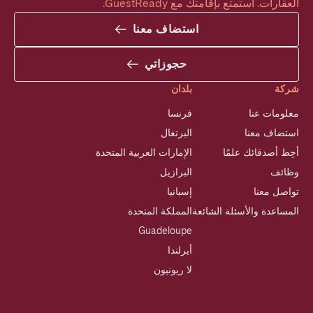
العقارات. استمتع بإقامتك مع GuestReady.
استضاف معنا
حجوزاتي
شركة
بلدان
معلومات عنا
فرنسا
استضاف معنا
البرتغال
أحِط أصدقائك علمًا
الإمارات العربية المتحدة
وظائف
البرازيل
تواصل معنا
إسبانيا
المساعدة والأسئلة الشائعة
المملكة المتحدة
Guadeloupe
أيرلندا
لا ريونيون