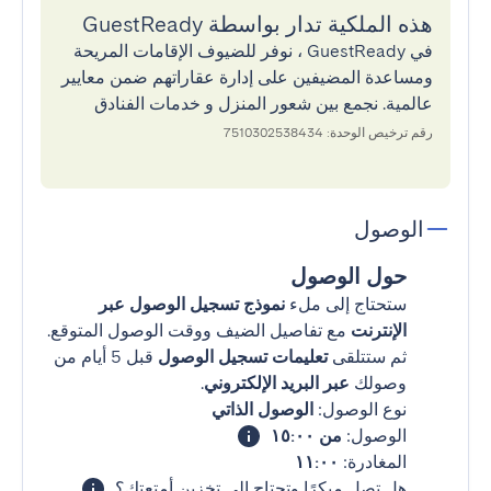
هذه الملكية تدار بواسطة GuestReady
في GuestReady ، نوفر للضيوف الإقامات المريحة
ومساعدة المضيفين على إدارة عقاراتهم ضمن معايير
عالمية. نجمع بين شعور المنزل و خدمات الفنادق
رقم ترخيص الوحدة: 7510302538434
الوصول
حول الوصول
ستحتاج إلى ملء
نموذج تسجيل الوصول عبر
الإنترنت
مع تفاصيل الضيف ووقت الوصول المتوقع.
ثم ستتلقى
تعليمات تسجيل الوصول
قبل 5 أيام من
وصولك
عبر البريد الإلكتروني
.
نوع الوصول:
الوصول الذاتي
الوصول:
من ١٥:٠٠
المغادرة:
١١:٠٠
هل تصل مبكرًا وتحتاج إلى تخزين أمتعتك؟