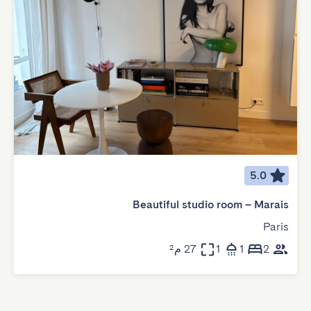
5.0
Beautiful studio room – Marais
Paris
2
1
1
27 م²