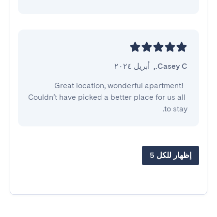
Casey C.
,
أبريل ٢٠٢٤
Great location, wonderful apartment!  
Couldn’t have picked a better place for us all 
to stay.
إظهار للكل 5