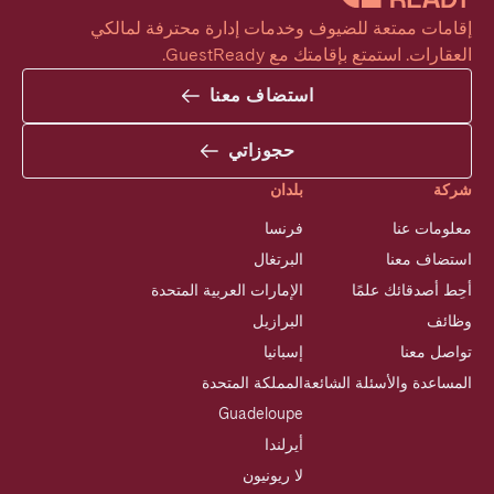
إقامات ممتعة للضيوف وخدمات إدارة محترفة لمالكي 
العقارات. استمتع بإقامتك مع GuestReady.
استضاف معنا
حجوزاتي
شركة
بلدان
معلومات عنا
فرنسا
استضاف معنا
البرتغال
أحِط أصدقائك علمًا
الإمارات العربية المتحدة
وظائف
البرازيل
تواصل معنا
إسبانيا
المساعدة والأسئلة الشائعة
المملكة المتحدة
Guadeloupe
أيرلندا
لا ريونيون