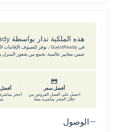
هذه الملكية تدار بواسطة GuestReady
في GuestReady ، نوفر للضيوف ال
ضمن معايير عالمية. نجمع بين شعور المنزل و
أفضل سعر
أفضل س
احصل على أفضل العروض من
احجز مباشرة 
خلال الحجز مباشرة معنا.
من
الوصول