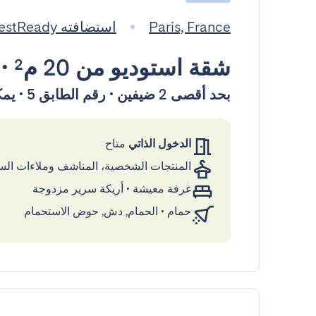
Paris, France
استضافته GuestReady
شقة استوديو
من 20 م²
•
بحد أقصى 2 ضيفين • رقم الطابق 5 • يمكن الوصول إليها بواسطة المصعد
الدخول الذاتي
متاح
المنتجات الشخصية، المناشف وملاءات ال
غرفة معيشة
•
أريكة سرير مزدوجة
حمام
•
الحمام, دش, حوض الاستحمام