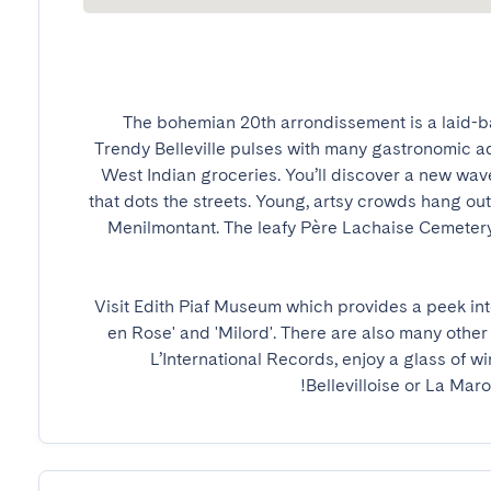
The bohemian 20th arrondissement is a laid-bac
Trendy Belleville pulses with many gastronomic a
West Indian groceries. You’ll discover a new wave
that dots the streets. Young, artsy crowds hang out
Menilmontant. The leafy Père Lachaise Cemetery,
Visit Edith Piaf Museum which provides a peek into t
en Rose' and 'Milord'. There are also many other a
L’International Records, enjoy a glass of win
Bellevilloise or La Mar