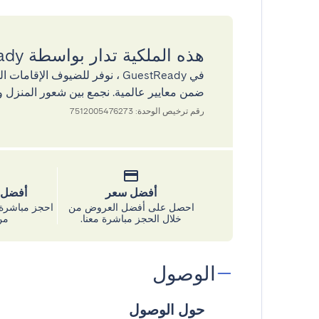
هذه الملكية تدار بواسطة GuestReady
في GuestReady ، نوفر للضيوف ال
ضمن معايير عالمية. نجمع بين شعور المنزل و
رقم ترخيص الوحدة: 7512005476273
أفضل سعر
أفضل س
احصل على أفضل العروض من
احجز مباشرة 
خلال الحجز مباشرة معنا.
من
الوصول
حول الوصول