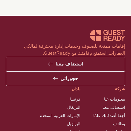
إقامات ممتعة للضيوف وخدمات إدارة محترفة لمالكي 
العقارات. استمتع بإقامتك مع GuestReady.
استضاف معنا
حجوزاتي
شركة
بلدان
معلومات عنا
فرنسا
استضاف معنا
البرتغال
أحِط أصدقائك علمًا
الإمارات العربية المتحدة
وظائف
البرازيل