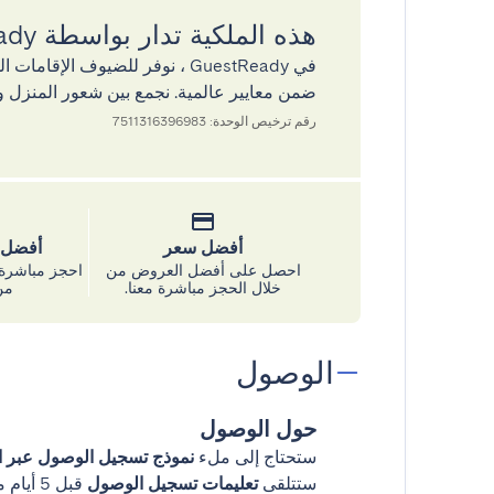
هذه الملكية تدار بواسطة GuestReady
في GuestReady ، نوفر للضيوف ال
ضمن معايير عالمية. نجمع بين شعور المنزل و
رقم ترخيص الوحدة: 7511316396983
أفضل سعر
أفضل س
احصل على أفضل العروض من
احجز مباشرة 
خلال الحجز مباشرة معنا.
من
الوصول
حول الوصول
ستحتاج إلى ملء
نموذج تسجيل الوصول عبر ال
ستتلقى
تعليمات تسجيل الوصول
قبل 5 أيام من وصولك