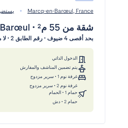
Marcq-en-Barœul, France
يستضيفها a
شقة
من 55 م²
•
-Barœul
بحد أقصى 4 ضيوف • رقم الطابق 2 • لا مصعد
الدخول الذاتي
يتم تضمين المناشف والمفارش
غرفة نوم 1
•
سرير مزدوج
غرفة نوم 2
•
سرير مزدوج
حمام 1
•
الحمام
حمام 2
•
دش