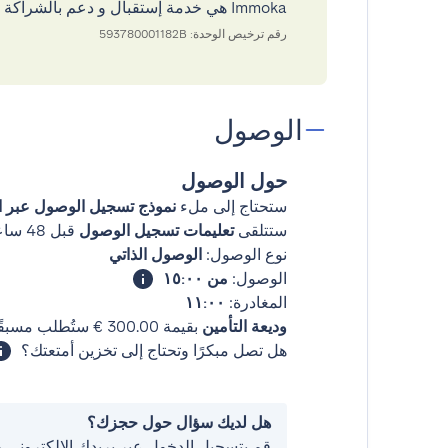
Immoka هي خدمة إستقبال و دعم بالشراكة مع GuestReady
رقم ترخيص الوحدة: 593780001182B
الوصول
حول الوصول
ستحتاج إلى ملء
نموذج تسجيل الوصول عبر ال
ستتلقى
تعليمات تسجيل الوصول
قبل 48 ساعات من وصولك
نوع الوصول:
الوصول الذاتي
الوصول:
من ١٥:٠٠
المغادرة:
١١:٠٠
وديعة التأمين
بقيمة ‏300.00 € ستُطلب مسبقًا.
هل تصل مبكرًا وتحتاج إلى تخزين أمتعتك؟
هل لديك سؤال حول حجزك؟
قم بتسجيل الدخول عبر بريدك الإلكتروني 