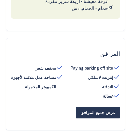
غرفة معيشة
•
أريكة سرير مفردة
حمام
•
الحمام, دش
المرافق
Paying parking off site
مجفف شعر
إنترنت لاسلكي
مساحة عمل ملائمة لأجهزة
التدفئة
الكمبيوتر المحمولة
غسالة
عرض جميع المرافق