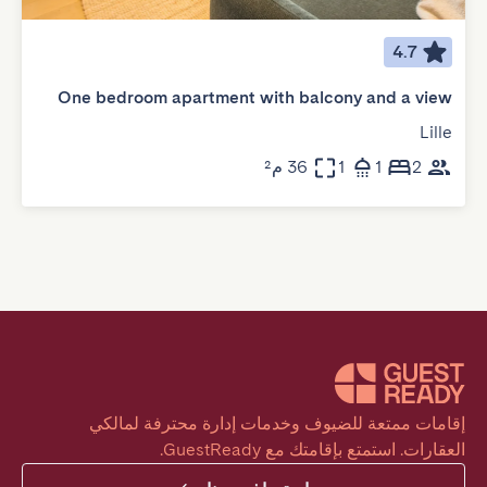
4.7
One bedroom apartment with balcony and a view
Lille
2
1
1
36 م²
إقامات ممتعة للضيوف وخدمات إدارة محترفة لمالكي 
العقارات. استمتع بإقامتك مع GuestReady.