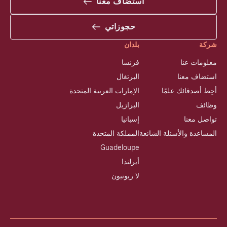
استضاف معنا
حجوزاتي
شركة
بلدان
معلومات عنا
فرنسا
استضاف معنا
البرتغال
أحِط أصدقائك علمًا
الإمارات العربية المتحدة
وظائف
البرازيل
تواصل معنا
إسبانيا
المساعدة والأسئلة الشائعة
المملكة المتحدة
Guadeloupe
أيرلندا
لا ريونيون