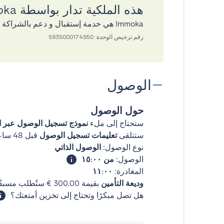
هذه الملكية تدار بواسطة Immoka
Immoka هي خدمة إستقبال و دعم بالشراكة مع GuestReady
رقم ترخيص الوحدة: 5935000174950
الوصول
حول الوصول
ستحتاج إلى ملء
نموذج تسجيل الوصول عبر ال
ستتلقى
تعليمات تسجيل الوصول
قبل 48 ساعات من وصولك
نوع الوصول:
الوصول الذاتي
الوصول:
من ١٥:٠٠
المغادرة:
١١:٠٠
وديعة التأمين
بقيمة ‏300.00 € ستُطلب مسبقًا.
هل تصل مبكرًا وتحتاج إلى تخزين أمتعتك؟