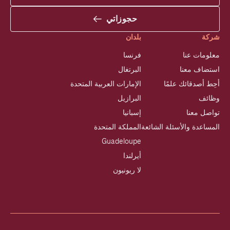
حجوزاتي
شركة
بلدان
معلومات عنا
فرنسا
استضاف معنا
البرتغال
أحِط أصدقائك علمًا
الإمارات العربية المتحدة
وظائف
البرازيل
تواصل معنا
إسبانيا
المساعدة والأسئلة الشائعة
المملكة المتحدة
Guadeloupe
أيرلندا
لا ريونيون