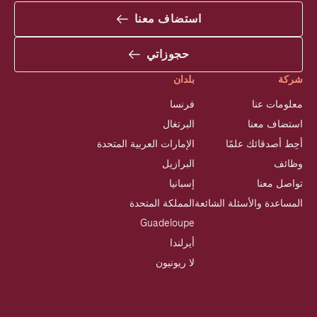
استضاف معنا
حجوزاتي
شركة
بلدان
معلومات عنا
فرنسا
استضاف معنا
البرتغال
أحِط أصدقائك علمًا
الإمارات العربية المتحدة
وظائف
البرازيل
تواصل معنا
إسبانيا
المساعدة والأسئلة الشائعة
المملكة المتحدة
Guadeloupe
أيرلندا
لا ريونيون