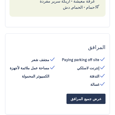
غرفة معيشة
•
أريكة سرير مفردة
حمام
•
الحمام, دش
المرافق
Paying parking off site
مجفف شعر
إنترنت لاسلكي
مساحة عمل ملائمة لأجهزة
التدفئة
الكمبيوتر المحمولة
غسالة
عرض جميع المرافق