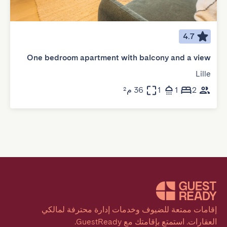
4.7
One bedroom apartment with balcony and a view
Lille
2
1
1
36 م²
إقامات ممتعة للضيوف وخدمات إدارة محترفة لمالكي 
العقارات. استمتع بإقامتك مع GuestReady.