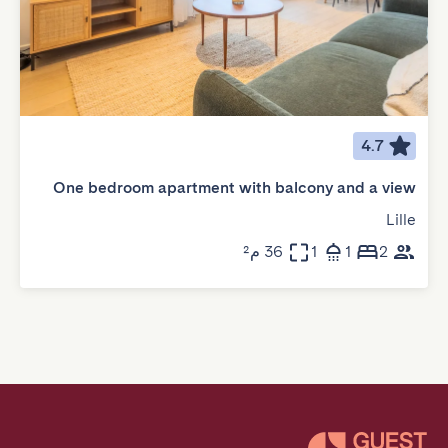
4.7
One bedroom apartment with balcony and a view
Lille
2
1
1
36 م²