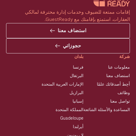
إقامات ممتعة للضيوف وخدمات إدارة محترفة لمالكي 
العقارات. استمتع بإقامتك مع GuestReady.
استضاف معنا
حجوزاتي
شركة
بلدان
معلومات عنا
فرنسا
استضاف معنا
البرتغال
أحِط أصدقائك علمًا
الإمارات العربية المتحدة
وظائف
البرازيل
تواصل معنا
إسبانيا
المساعدة والأسئلة الشائعة
المملكة المتحدة
Guadeloupe
أيرلندا
لا ريونيون