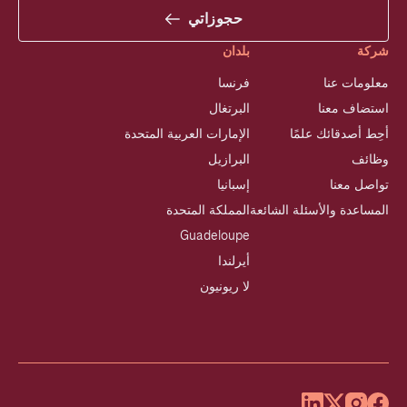
حجوزاتي
شركة
بلدان
معلومات عنا
فرنسا
استضاف معنا
البرتغال
أحِط أصدقائك علمًا
الإمارات العربية المتحدة
وظائف
البرازيل
تواصل معنا
إسبانيا
المساعدة والأسئلة الشائعة
المملكة المتحدة
Guadeloupe
أيرلندا
لا ريونيون