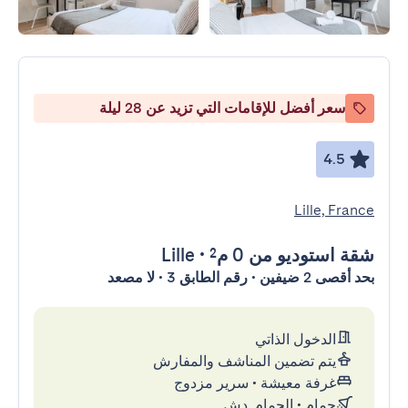
سعر أفضل للإقامات التي تزيد عن 28 ليلة
4.5
Lille, France
شقة استوديو
من 0 م²
•
Lille
بحد أقصى 2 ضيفين • رقم الطابق 3 • لا مصعد
الدخول الذاتي
يتم تضمين المناشف والمفارش
غرفة معيشة
•
سرير مزدوج
حمام
•
الحمام, دش