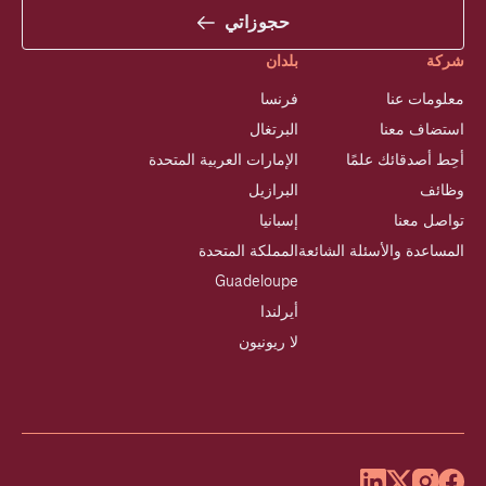
حجوزاتي
شركة
بلدان
معلومات عنا
فرنسا
استضاف معنا
البرتغال
أحِط أصدقائك علمًا
الإمارات العربية المتحدة
وظائف
البرازيل
تواصل معنا
إسبانيا
المساعدة والأسئلة الشائعة
المملكة المتحدة
Guadeloupe
أيرلندا
لا ريونيون