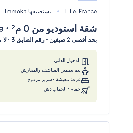
Lille, France
يستضيفها Immoka
شقة استوديو
من 0 م²
•
le
بحد أقصى 2 ضيفين • رقم الطابق 3 • لا مصعد
الدخول الذاتي
يتم تضمين المناشف والمفارش
غرفة معيشة
•
سرير مزدوج
حمام
•
الحمام, دش