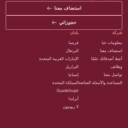
استضاف معنا
حجوزاتي
شركة
بلدان
معلومات عنا
فرنسا
استضاف معنا
البرتغال
أحِط أصدقائك علمًا
الإمارات العربية المتحدة
وظائف
البرازيل
تواصل معنا
إسبانيا
المساعدة والأسئلة الشائعة
المملكة المتحدة
Guadeloupe
أيرلندا
لا ريونيون