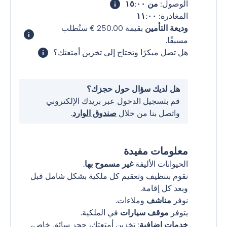
الوصول:
من ١٥:٠٠
المغادرة:
١١:٠٠
وديعة التأمين
بقيمة ‏250.00 € ستُطلب
مسبقًا.
هل تصل مبكرًا وتحتاج إلى تخزين أمتعتك؟
هل لديك سؤال حول حجزك؟
قم بتسجيل الدخول عبر بريدك الإلكتروني
واتصل بنا من خلال
صندوق الوارد
.
معلومات مفيدة
الحيوانات الأليفة
غير مسموح بها
.
نقوم بتنظيف وتعقيم كل ملكية بشكل شامل قبل
وبعد كل إقامة.
نوفر
مناشف
وملاءات.
يتوفر
موقف سيارات
في الملكية.
خدمات إضافية
: تخزين أمتعتك، حجز سائق خاص،