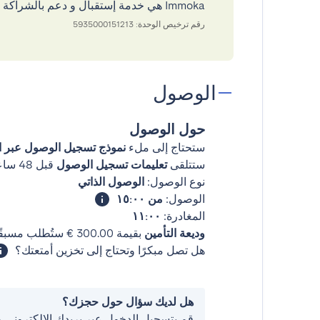
Immoka هي خدمة إستقبال و دعم بالشراكة مع GuestReady
رقم ترخيص الوحدة: 5935000151213
الوصول
حول الوصول
ستحتاج إلى ملء
نموذج تسجيل الوصول عبر ال
ستتلقى
تعليمات تسجيل الوصول
قبل 48 ساعات من وصولك
نوع الوصول:
الوصول الذاتي
الوصول:
من ١٥:٠٠
المغادرة:
١١:٠٠
وديعة التأمين
بقيمة ‏300.00 € ستُطلب مسبقًا.
هل تصل مبكرًا وتحتاج إلى تخزين أمتعتك؟
هل لديك سؤال حول حجزك؟
قم بتسجيل الدخول عبر بريدك الإلكتروني 