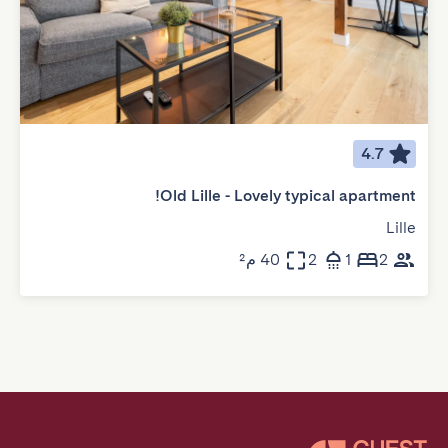
4.7
Old Lille - Lovely typical apartment!
Lille
2
1
2
40 م²