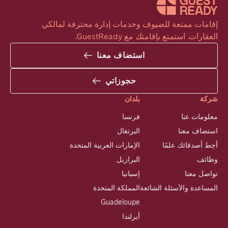
إقامات ممتعة للضيوف وخدمات إدارة محترفة لمالكي 
العقارات. استمتع بإقامتك مع GuestReady.
استضاف معنا
حجوزاتي
شركة
بلدان
معلومات عنا
فرنسا
استضاف معنا
البرتغال
أحِط أصدقائك علمًا
الإمارات العربية المتحدة
وظائف
البرازيل
تواصل معنا
إسبانيا
المساعدة والأسئلة الشائعة
المملكة المتحدة
Guadeloupe
أيرلندا