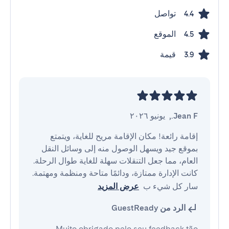
تواصل
4.4
الموقع
4.5
قيمة
3.9
Jean F.
,
يونيو ٢٠٢٦
إقامة رائعة! مكان الإقامة مريح للغاية، ويتمتع 
بموقع جيد ويسهل الوصول منه إلى وسائل النقل 
العام، مما جعل التنقلات سهلة للغاية طوال الرحلة. 
كانت الإدارة ممتازة، ودائمًا متاحة ومنظمة ومهتمة. 
سار كل شيء ب
عرض المزيد
الرد من GuestReady
Muito obrigado pelo seu feedback tão