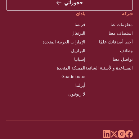
حجوزاتي
شركة
بلدان
معلومات عنا
فرنسا
استضاف معنا
البرتغال
أحِط أصدقائك علمًا
الإمارات العربية المتحدة
وظائف
البرازيل
تواصل معنا
إسبانيا
المساعدة والأسئلة الشائعة
المملكة المتحدة
Guadeloupe
أيرلندا
لا ريونيون