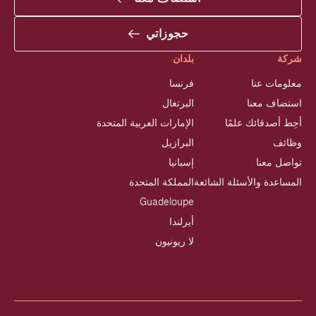
حجوزاتي
شركة
بلدان
معلومات عنا
فرنسا
استضاف معنا
البرتغال
أحِط أصدقائك علمًا
الإمارات العربية المتحدة
وظائف
البرازيل
تواصل معنا
إسبانيا
المساعدة والأسئلة الشائعة
المملكة المتحدة
Guadeloupe
أيرلندا
لا ريونيون