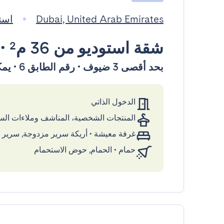
Dubai, United Arab Emirates
استضاف
شقة استوديو
من 36 م²
•
بحد أقصى 3 ضيوف • رقم الطابق 6 • يمكن الوصول إليها بواسطة المصعد
الدخول الذاتي
المنتجات الشخصية، المناشف وملاءات ال
غرفة معيشة
•
أريكة سرير مزدوجة, سرير ك
حمام
•
الحمام, حوض الاستحمام