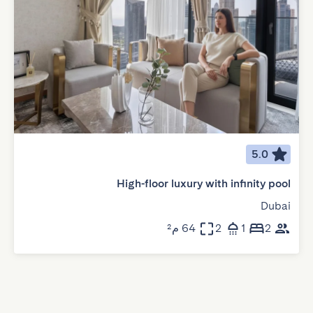
5.0
High-floor luxury with infinity pool
Dubai
2
1
2
64 م²