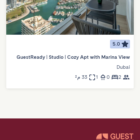
5.0
GuestReady | Studio | Cozy Apt with Marina View
Dubai
2
0
1
33 م²