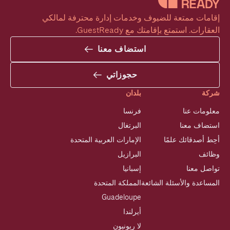
إقامات ممتعة للضيوف وخدمات إدارة محترفة لمالكي 
العقارات. استمتع بإقامتك مع GuestReady.
استضاف معنا
حجوزاتي
شركة
بلدان
معلومات عنا
فرنسا
استضاف معنا
البرتغال
أحِط أصدقائك علمًا
الإمارات العربية المتحدة
وظائف
البرازيل
تواصل معنا
إسبانيا
المساعدة والأسئلة الشائعة
المملكة المتحدة
Guadeloupe
أيرلندا
لا ريونيون