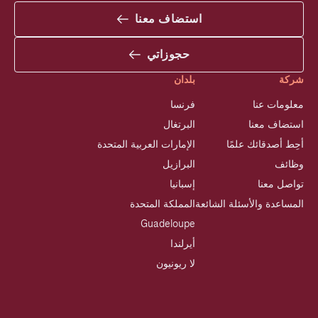
استضاف معنا
حجوزاتي
شركة
بلدان
معلومات عنا
فرنسا
استضاف معنا
البرتغال
أحِط أصدقائك علمًا
الإمارات العربية المتحدة
وظائف
البرازيل
تواصل معنا
إسبانيا
المساعدة والأسئلة الشائعة
المملكة المتحدة
Guadeloupe
أيرلندا
لا ريونيون