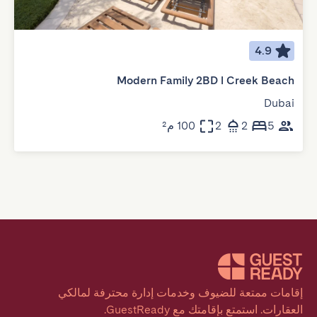
4.9
Modern Family 2BD l Creek Beach
Dubai
5
2
2
100 م²
إقامات ممتعة للضيوف وخدمات إدارة محترفة لمالكي 
العقارات. استمتع بإقامتك مع GuestReady.