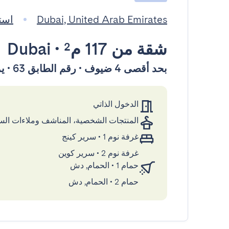
Dubai, United Arab Emirates
استضاف
شقة
من 117 م²
•
Dubai
بحد أقصى 4 ضيوف • رقم الطابق 63 • يمكن الوصول إليها بواسطة المصعد
الدخول الذاتي
المنتجات الشخصية، المناشف وملاءات ال
غرفة نوم 1
•
سرير كينج
غرفة نوم 2
•
سرير كوين
حمام 1
•
الحمام, دش
حمام 2
•
الحمام, دش