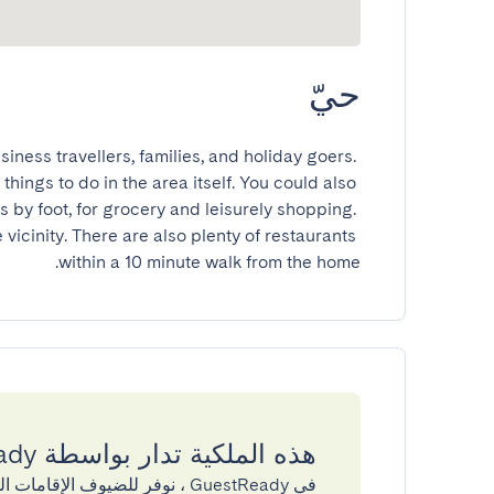
حيّ
iness travellers, families, and holiday goers. 
hings to do in the area itself. You could also 
 by foot, for grocery and leisurely shopping. 
vicinity. There are also plenty of restaurants 
within a 10 minute walk from the home.
هذه الملكية تدار بواسطة GuestReady
في GuestReady ، نوفر للضيوف ال