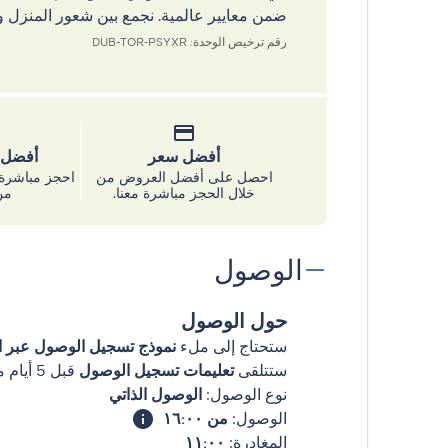
ضمن معايير عالمية. نجمع بين شعور المنزل و
رقم ترخيص الوحدة: DUB-TOR-PSYXR
أفضل سعر
أفضل س
احصل على أفضل العروض من
احجز مباشرة 
خلال الحجز مباشرة معنا.
من
الوصول
حول الوصول
ستحتاج إلى ملء
نموذج تسجيل الوصول عبر ال
ستتلقى
تعليمات تسجيل الوصول
قبل 5 أيام من وصولك
نوع الوصول:
الوصول الذاتي
الوصول:
من ١٦:٠٠
المغادرة:
١١:٠٠