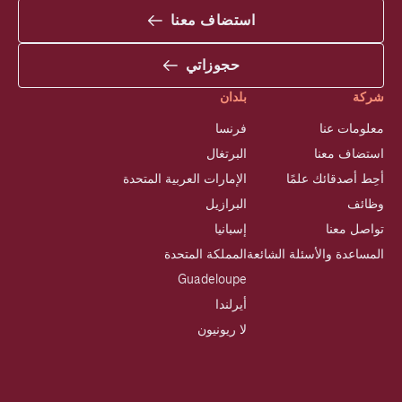
استضاف معنا
حجوزاتي
شركة
بلدان
معلومات عنا
فرنسا
استضاف معنا
البرتغال
أحِط أصدقائك علمًا
الإمارات العربية المتحدة
وظائف
البرازيل
تواصل معنا
إسبانيا
المساعدة والأسئلة الشائعة
المملكة المتحدة
Guadeloupe
أيرلندا
لا ريونيون