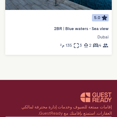
5.0
2BR | Blue waters - Sea view
Dubai
4
2
3
135 م²
إقامات ممتعة للضيوف وخدمات إدارة محترفة لمالكي 
العقارات. استمتع بإقامتك مع GuestReady.