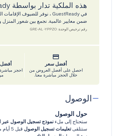
هذه الملكية تدار بواسطة GuestReady
في GuestReady ، نوفر للضيوف ال
ضمن معايير عالمية. نجمع بين شعور المنزل و
رقم ترخيص الوحدة: GRE-AL -YPPZO
أفضل سعر
أفضل س
احصل على أفضل العروض من
احجز مباشرة 
خلال الحجز مباشرة معنا.
من
الوصول
حول الوصول
ستحتاج إلى ملء
نموذج تسجيل الوصول عبر ال
ستتلقى
تعليمات تسجيل الوصول
قبل 5 أيام من وصولك