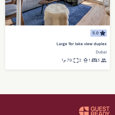
5.0
Large 1br lake view duplex
Dubai
3
1
2
79 م²