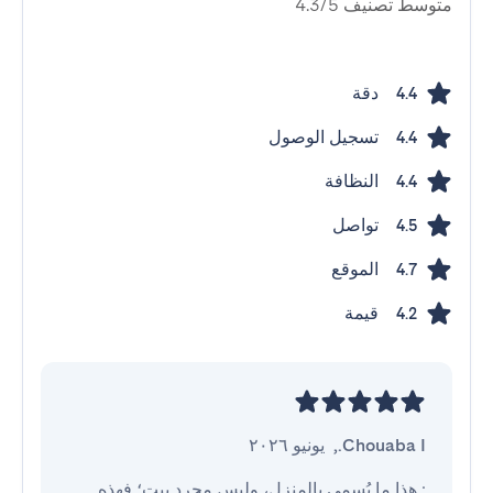
متوسط ​​تصنيف 4.3/5
دقة
4.4
تسجيل الوصول
4.4
النظافة
4.4
تواصل
4.5
الموقع
4.7
قيمة
4.2
Chouaba I.
,
يونيو ٢٠٢٦
: هذا ما يُسمى بالمنزل، وليس مجرد بيت؛ فهذه 