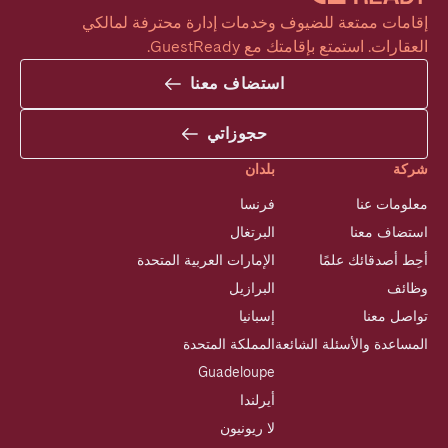
إقامات ممتعة للضيوف وخدمات إدارة محترفة لمالكي 
العقارات. استمتع بإقامتك مع GuestReady.
استضاف معنا
حجوزاتي
شركة
بلدان
معلومات عنا
فرنسا
استضاف معنا
البرتغال
أحِط أصدقائك علمًا
الإمارات العربية المتحدة
وظائف
البرازيل
تواصل معنا
إسبانيا
المساعدة والأسئلة الشائعة
المملكة المتحدة
Guadeloupe
أيرلندا
لا ريونيون