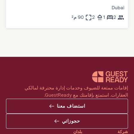
Dubai
2
1
2
90 م²
إقامات ممتعة للضيوف وخدمات إدارة محترفة لمالكي 
العقارات. استمتع بإقامتك مع GuestReady.
استضاف معنا
حجوزاتي
شركة
بلدان