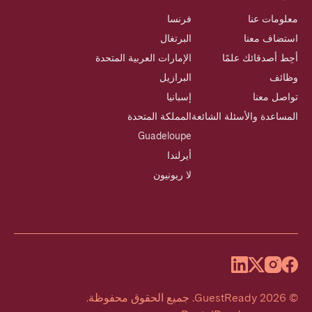
معلومات عنا
فرنسا
استضاف معنا
البرتغال
أحِط أصدقائك علمًا
الإمارات العربية المتحدة
وظائف
البرازيل
تواصل معنا
إسبانيا
المساعدة والأسئلة الشائعة
المملكة المتحدة
Guadeloupe
أيرلندا
لا ريونيون
©
2026
GuestReady
.
جميع الحقوق محفوظة.