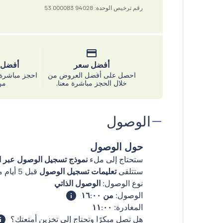
رقم ترخيص الوحدة: 94028 000083 53
أفضل سعر
أفضل س
احصل على أفضل العروض من
احجز مباشرة 
خلال الحجز مباشرة معنا.
من
الوصول
حول الوصول
ستحتاج إلى ملء
نموذج تسجيل الوصول عبر ال
ستتلقى
تعليمات تسجيل الوصول
قبل 5 أيام من وصولك
نوع الوصول:
الوصول الذاتي
الوصول:
من ١٦:٠٠
المغادرة:
١١:٠٠
هل تصل مبكرًا وتحتاج إلى تخزين أمتعتك؟