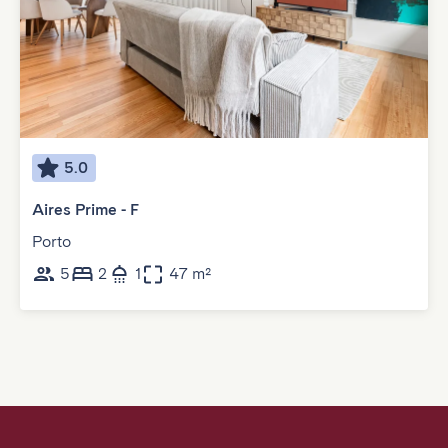
5.0
Aires Prime - F
Porto
5
2
1
47 m²