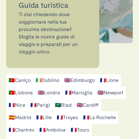
Guida turistica
Ti stai chiedendo dove
soggiornare nella tua
prossima destinazione?
Sfoglia le nostre guide di
viaggio e preparati per un
viaggio unico.
🇵🇹
Caniço
🇮🇪
Dublino
🇬🇧
Edimburgo
🇫🇷
Lione
🇵🇹
Lisbona
🇬🇧
Londra
🇫🇷
Marsiglia
🇬🇧
Newport
🇫🇷
Nice
🇫🇷
Parigi
🇸🇦
Riad
🇬🇧
Cardiff
🇪🇸
Madrid
🇫🇷
Lille
🇫🇷
Troyes
🇫🇷
La Rochelle
🇫🇷
Chartres
🇫🇷
Amboise
🇫🇷
Tours