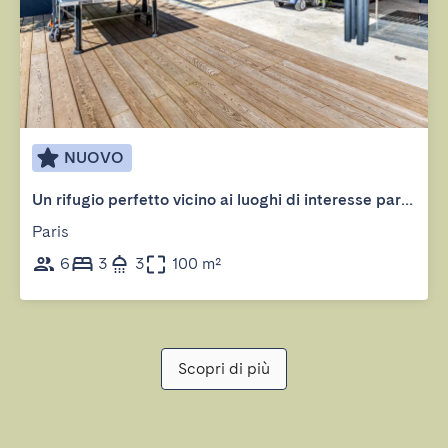
NUOVO
Un rifugio perfetto vicino ai luoghi di interesse parigini
Paris
6
3
3
100 m²
Scopri di più