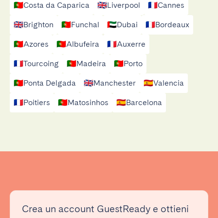
🇵🇹
Costa da Caparica
🇬🇧
Liverpool
🇫🇷
Cannes
🇬🇧
Brighton
🇵🇹
Funchal
🇦🇪
Dubai
🇫🇷
Bordeaux
🇵🇹
Azores
🇵🇹
Albufeira
🇫🇷
Auxerre
🇫🇷
Tourcoing
🇵🇹
Madeira
🇵🇹
Porto
🇵🇹
Ponta Delgada
🇬🇧
Manchester
🇪🇸
Valencia
🇫🇷
Poitiers
🇵🇹
Matosinhos
🇪🇸
Barcelona
Crea un account GuestReady e ottieni