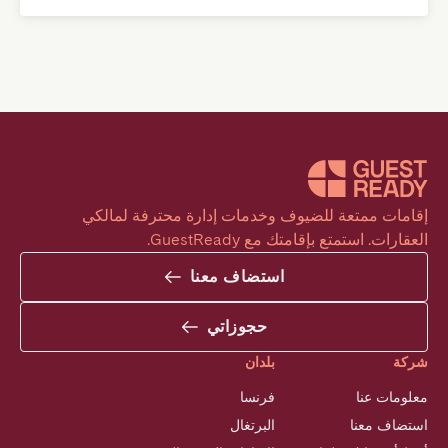
إقامات ممتعة للضيوف وخدمات إدارة محترفة لمالكي 
العقارات. استمتع بإقامتك مع GuestReady.
استضاف معنا
حجوزاتي
شركة
بلدان
معلومات عنا
فرنسا
استضاف معنا
البرتغال