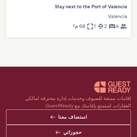
Stay next to the Port of Valencia
Valencia
4
2
1
68 م²
إقامات ممتعة للضيوف وخدمات إدارة محترفة لمالكي 
العقارات. استمتع بإقامتك مع GuestReady.
استضاف معنا
حجوزاتي