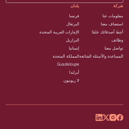
شركة
بلدان
معلومات عنا
فرنسا
استضاف معنا
البرتغال
أحِط أصدقائك علمًا
الإمارات العربية المتحدة
وظائف
البرازيل
تواصل معنا
إسبانيا
المساعدة والأسئلة الشائعة
المملكة المتحدة
Guadeloupe
أيرلندا
لا ريونيون