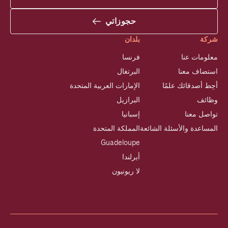
حجوزاتي
شركة
بلدان
معلومات عنا
فرنسا
استضاف معنا
البرتغال
أحِط أصدقائك علمًا
الإمارات العربية المتحدة
وظائف
البرازيل
تواصل معنا
إسبانيا
المساعدة والأسئلة الشائعة
المملكة المتحدة
Guadeloupe
أيرلندا
لا ريونيون