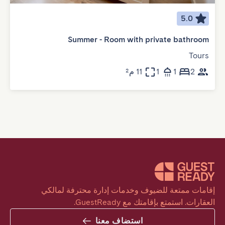
5.0
Summer - Room with private bathroom
Tours
2
1
1
11 م²
إقامات ممتعة للضيوف وخدمات إدارة محترفة لمالكي 
العقارات. استمتع بإقامتك مع GuestReady.
استضاف معنا