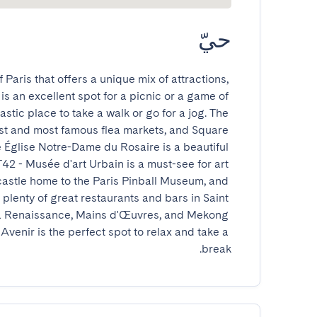
حيّ
Paris that offers a unique mix of attractions, 
s an excellent spot for a picnic or a game of 
stic place to take a walk or go for a jog. The 
est and most famous flea markets, and Square 
 Église Notre-Dame du Rosaire is a beautiful 
2 - Musée d'art Urbain is a must-see for art 
castle home to the Paris Pinball Museum, and 
 plenty of great restaurants and bars in Saint 
La Renaissance, Mains d'Œuvres, and Mekong 
Avenir is the perfect spot to relax and take a 
break.