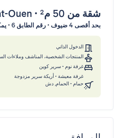
شقة
من 50 م²
•
nt-Ouen
بحد أقصى 4 ضيوف • رقم الطابق 6 • يمكن الوصول إليها بواسطة المصعد
الدخول الذاتي
المنتجات الشخصية، المناشف وملاءات ال
غرفة نوم
•
سرير كوين
غرفة معيشة
•
أريكة سرير مزدوجة
حمام
•
الحمام, دش
المرافق