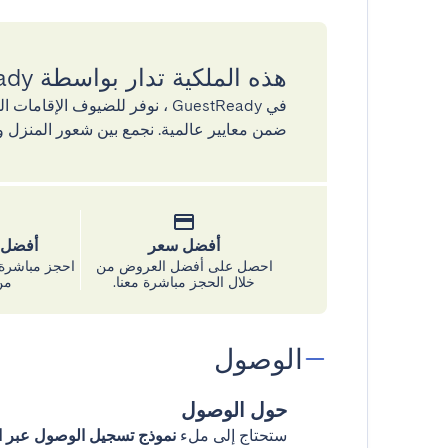
هذه الملكية تدار بواسطة GuestReady
في GuestReady ، نوفر للضيوف ال
ضمن معايير عالمية. نجمع بين شعور المنزل و
أفضل سعر
أفضل س
احصل على أفضل العروض من
احجز مباشرة 
خلال الحجز مباشرة معنا.
من
الوصول
حول الوصول
ستحتاج إلى ملء
نموذج تسجيل الوصول عبر ال