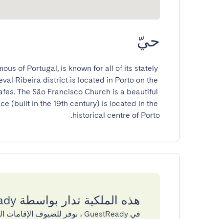
حيّ
ous of Portugal, is known for all of its stately 
l Ribeira district is located in Porto on the 
fes. The São Francisco Church is a beautiful 
 (built in the 19th century) is located in the 
historical centre of Porto.
هذه الملكية تدار بواسطة GuestReady
في GuestReady ، نوفر للضيوف ال