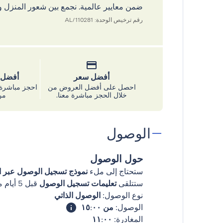
ضمن معايير عالمية. نجمع بين شعور المنزل و
رقم ترخيص الوحدة: 110281/AL
أفضل سعر
أفضل س
احصل على أفضل العروض من
احجز مباشرة 
خلال الحجز مباشرة معنا.
من
الوصول
حول الوصول
ستحتاج إلى ملء
نموذج تسجيل الوصول عبر ال
ستتلقى
تعليمات تسجيل الوصول
قبل 5 أيام من وصولك
نوع الوصول:
الوصول الذاتي
الوصول:
من ١٥:٠٠
المغادرة:
١١:٠٠