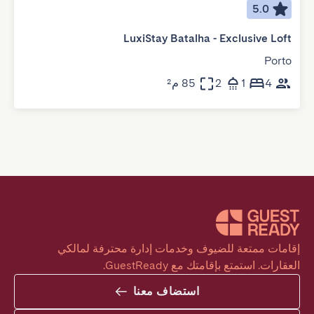
5.0
LuxiStay Batalha - Exclusive Loft
Porto
4
1
2
85 م²
إقامات ممتعة للضيوف وخدمات إدارة محترفة لمالكي 
العقارات. استمتع بإقامتك مع GuestReady.
استضاف معنا