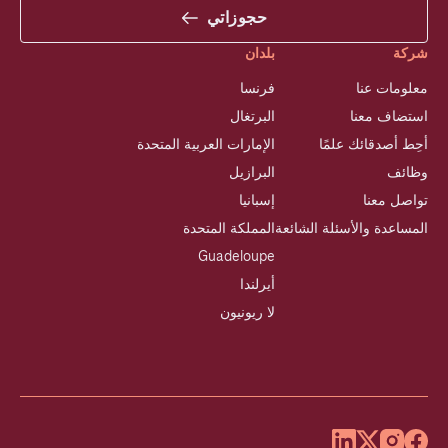
حجوزاتي
شركة
بلدان
معلومات عنا
فرنسا
استضاف معنا
البرتغال
أحِط أصدقائك علمًا
الإمارات العربية المتحدة
وظائف
البرازيل
تواصل معنا
إسبانيا
المساعدة والأسئلة الشائعة
المملكة المتحدة
Guadeloupe
أيرلندا
لا ريونيون