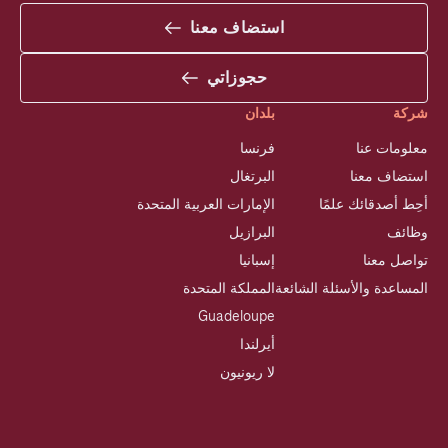
استضاف معنا
حجوزاتي
شركة
بلدان
معلومات عنا
فرنسا
استضاف معنا
البرتغال
أحِط أصدقائك علمًا
الإمارات العربية المتحدة
وظائف
البرازيل
تواصل معنا
إسبانيا
المساعدة والأسئلة الشائعة
المملكة المتحدة
Guadeloupe
أيرلندا
لا ريونيون