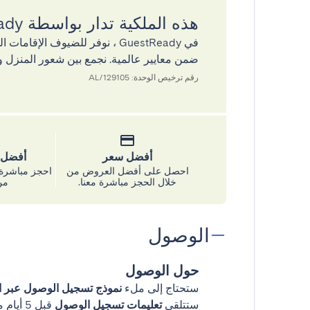
هذه الملكية تدار بواسطة GuestReady
في GuestReady ، نوفر للضيوف ال
ضمن معايير عالمية. نجمع بين شعور المنزل و
رقم ترخيص الوحدة: 129105/AL
أفضل سعر
أفضل س
احصل على أفضل العروض من
احجز مباشرة 
خلال الحجز مباشرة معنا.
من
الوصول
حول الوصول
ستحتاج إلى ملء
نموذج تسجيل الوصول عبر ال
ستتلقى
تعليمات تسجيل الوصول
قبل 5 أيام من وصولك