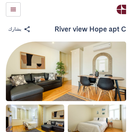
River view Hope apt C
يشارك