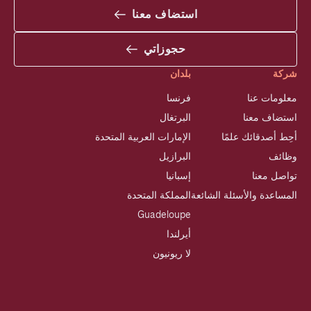
استضاف معنا
حجوزاتي
شركة
بلدان
معلومات عنا
فرنسا
استضاف معنا
البرتغال
أحِط أصدقائك علمًا
الإمارات العربية المتحدة
وظائف
البرازيل
تواصل معنا
إسبانيا
المساعدة والأسئلة الشائعة
المملكة المتحدة
Guadeloupe
أيرلندا
لا ريونيون